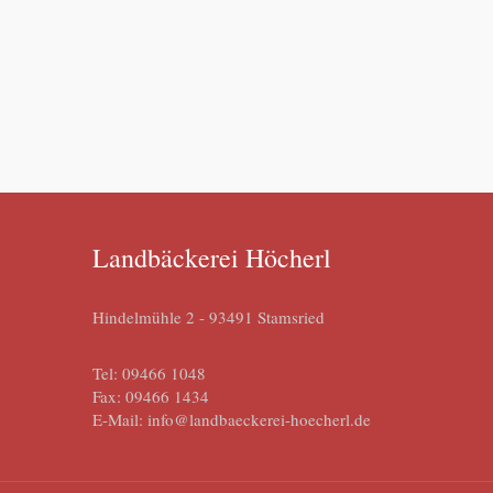
Landbäckerei Höcherl
Hindelmühle 2 - 93491 Stamsried
Tel: 09466 1048
Fax: 09466 1434
E-Mail: info@landbaeckerei-hoecherl.de