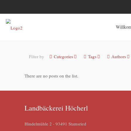
Willko
Filter by
Categories
Tags
Authors
There are no posts on the list.
Landbäckerei Höcherl
Hindelmühle 2 - 93491 Stamsried